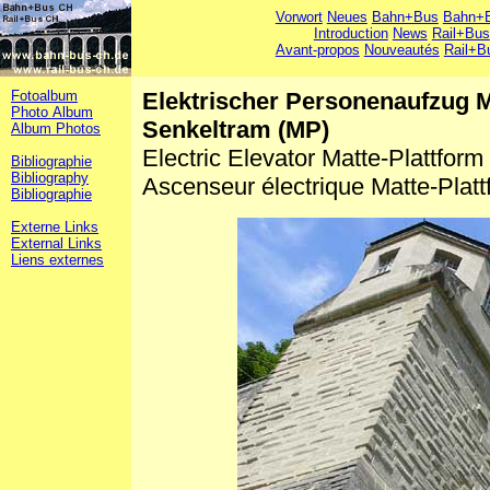
Vorwort
Neues
Bahn+Bus
Bahn+B
Introduction
News
Rail+Bus
Avant-propos
Nouveautés
Rail+B
Fotoalbum
Elektrischer Personenaufzug M
Photo Album
Senkeltram (MP)
Album Photos
Electric Elevator Matte-Plattform
Bibliographie
Bibliography
Ascenseur électrique Matte-Plat
Bibliographie
Externe Links
External Links
Liens externes