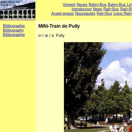
Vorwort
Neues
Bahn+Bus
Bahn+Bus Li
Introduction
News
Rail+Bus
Rail+B
Avant-propos
Nouveautés
Rail+Bus
Liens Rail
Bibliographie
MiNi-Train de Pully
Bibliography
Bibliographie
in / at / à: Pully