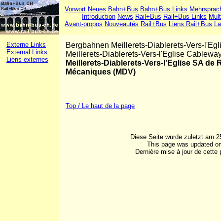
Vorwort
Neues
Bahn+Bus
Bahn+Bus Links
Mehrsprac
Introduction
News
Rail+Bus
Rail+Bus Links
Mult
Avant-propos
Nouveautés
Rail+Bus
Liens Rail+Bus
La
Externe Links
Bergbahnen Meillerets-Diablerets-Vers-l'Eg
External Links
Meillerets-Diablerets-Vers-l'Eglise Cablew
Liens externes
Meillerets-Diablerets-Vers-l'Eglise SA d
Mécaniques (MDV)
Top / Le haut de la page
Diese Seite wurde zuletzt am 2
This page was updated on
Dernière mise à jour de cette 