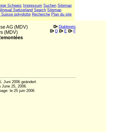
hige Schweiz
Impressum
Suchen
Sitemap
ilingual Switzerland
Search
Sitemap
 Suisse polyglotte
Recherche
Plan du site
lise AG (MDV)
Diablerets
D
E
F
ays (MDV)
e Remontées
5. Juni 2006 geändert.
 June 25, 2006.
page: le 25 juin 2006