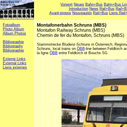
Vorwort
Neues
Bahn+Bus
Bahn+Bus Li
Introduction
News
Rail+Bus
Rail+B
Avant-propos
Nouveautés
Rail+Bus
Liens Rail
Fotoalbum
Montafonerbahn Schruns (MBS)
Photo Album
Montafon Railway Schruns (MBS)
Album Photos
Chemin de fer du Montafon, Schruns (MBS)
Bibliographie
Stammstrecke Bludenz-Schruns in Österreich, Region
Bibliography
Schruns, local trains on
ÖBB
-line between Feldkirch a
Bibliographie
la ligne
ÖBB
entre Feldkirch et Bouchs SG
Externe Links
External Links
Liens externes