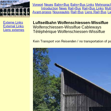
Vorwort
Neues
Bahn+Bus
Bahn+Bus Links
Mehrsprac
Introduction
News
Rail+Bus
Rail+Bus Links
Mult
Avant-propos
Nouveautés
Rail+Bus
Liens Rail+Bus
La
Externe Links
Luftseilbahn Wolfenschiessen-Wissiflue
External Links
Wolfenschiessen-Wissiflue Cableways
Liens externes
Téléphérique Wolfenschiessen-Wissiflue
Kein Transport von Reisenden / no transportation of 