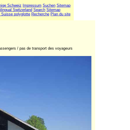
hige Schweiz
Impressum
Suchen
Sitemap
ilingual Switzerland
Search
Sitemap
 Suisse polyglotte
Recherche
Plan du site
passengers / pas de transport des voyageurs