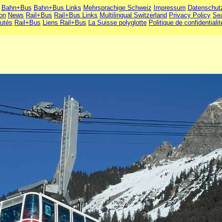
Bahn+Bus
Bahn+Bus Links
Mehrsprachige Schweiz
Impressum
Datenschut
ion
News
Rail+Bus
Rail+Bus Links
Multilingual Switzerland
Privacy Policy
Se
utés
Rail+Bus
Liens Rail+Bus
La Suisse polyglotte
Politique de confidentialit