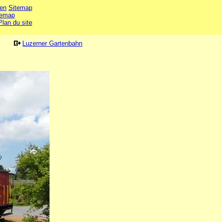
en
Sitemap
temap
Plan du site
Luzerner Gartenbahn