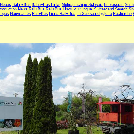
Neues
Bahn+Bus
Bahn+Bus Links
Mehrsprachige Schweiz
Impressum
Such
troduction
News
Rail+Bus
Rail+Bus Links
Multilingual Switzerland
Search
Si
ropos
Nouveautés
Rail+Bus
Liens Rail+Bus
La Suisse polyglotte
Recherche