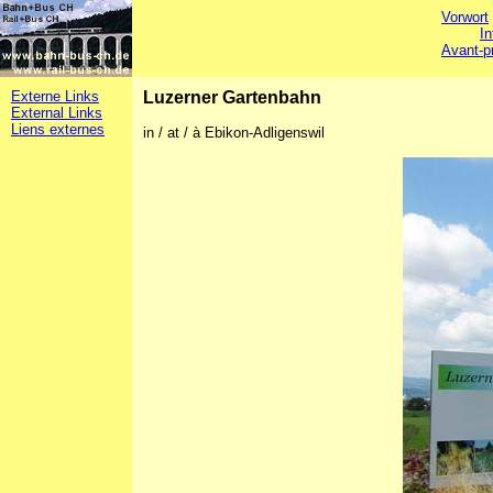
Vorwort
In
Avant-p
Externe Links
Luzerner Gartenbahn
External Links
Liens externes
in / at / à Ebikon-Adligenswil