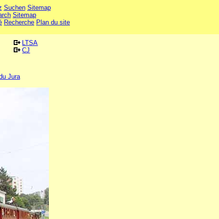
z
Suchen
Sitemap
arch
Sitemap
é
Recherche
Plan du site
LTSA
CJ
du Jura