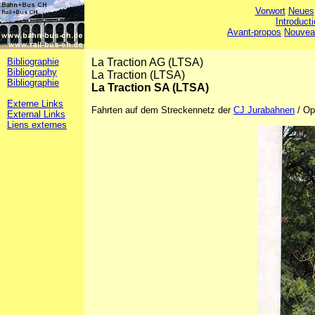
Vorwort
Neues
Introduct
Avant-propos
Nouvea
Bibliographie
La Traction AG (LTSA)
Bibliography
La Traction (LTSA)
Bibliographie
La Traction SA (LTSA)
Externe Links
Fahrten auf dem Streckennetz der
CJ Jurabahnen
/ Op
External Links
Liens externes