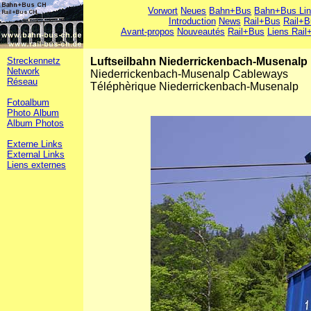
Vorwort
Neues
Bahn+Bus
Bahn+Bus Li
Introduction
News
Rail+Bus
Rail+B
Avant-propos
Nouveautés
Rail+Bus
Liens Rail
Streckennetz
Luftseilbahn Niederrickenbach-Musenalp
Network
Niederrickenbach-Musenalp Cableways
Réseau
Téléphèrique Niederrickenbach-Musenalp
Fotoalbum
Photo Album
Album Photos
Externe Links
External Links
Liens externes