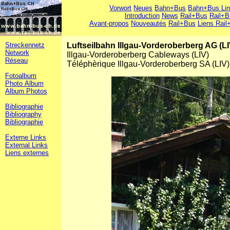
Vorwort
Neues
Bahn+Bus
Bahn+Bus Li
Introduction
News
Rail+Bus
Rail+B
Avant-propos
Nouveautés
Rail+Bus
Liens Rail
Streckennetz
Luftseilbahn Illgau-Vorderoberberg AG (LI
Network
Illgau-Vorderoberberg Cableways (LIV)
Réseau
Téléphèrique Illgau-Vorderoberberg SA (LIV)
Fotoalbum
Photo Album
Album Photos
Bibliographie
Bibliography
Bibliographie
Externe Links
External Links
Liens externes