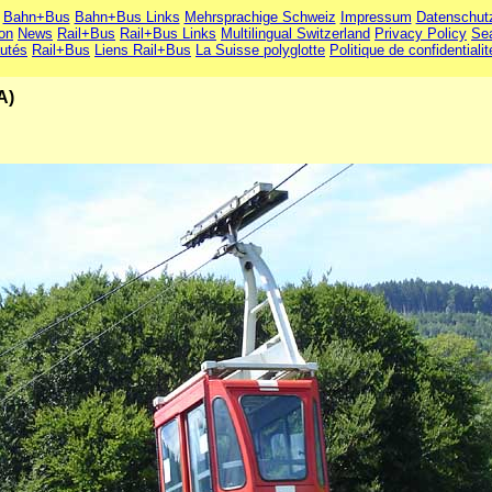
Bahn+Bus
Bahn+Bus Links
Mehrsprachige Schweiz
Impressum
Datenschut
ion
News
Rail+Bus
Rail+Bus Links
Multilingual Switzerland
Privacy Policy
Se
utés
Rail+Bus
Liens Rail+Bus
La Suisse polyglotte
Politique de confidentialit
A)