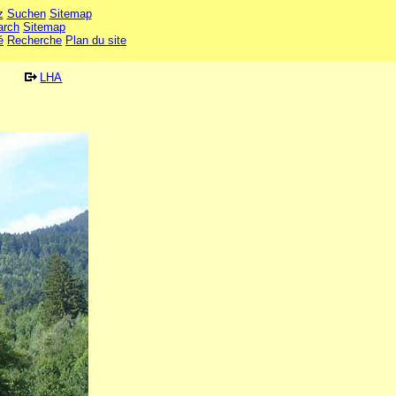
z
Suchen
Sitemap
arch
Sitemap
é
Recherche
Plan du site
LHA