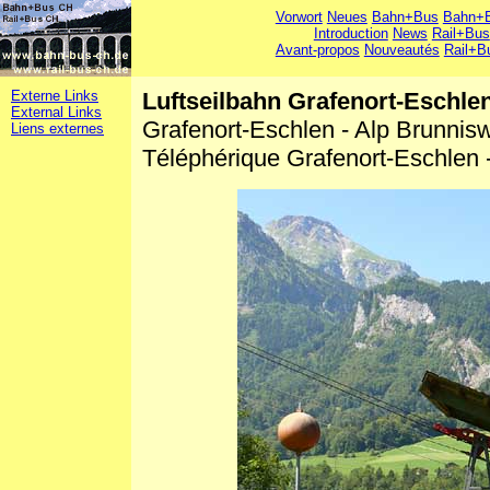
Vorwort
Neues
Bahn+Bus
Bahn+B
Introduction
News
Rail+Bus
Avant-propos
Nouveautés
Rail+B
Externe Links
Luftseilbahn Grafenort-Eschle
External Links
Grafenort-Eschlen - Alp Brunni
Liens externes
Téléphérique Grafenort-Eschlen 