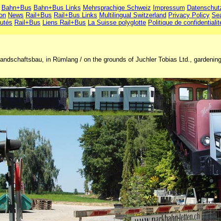
Bahn+Bus
Bahn+Bus Links
Mehrsprachige Schweiz
Impressum
Datenschut
ion
News
Rail+Bus
Rail+Bus Links
Multilingual Switzerland
Privacy Policy
Se
utés
Rail+Bus
Liens Rail+Bus
La Suisse polyglotte
Politique de confidentialit
ndschaftsbau, in Rümlang / on the grounds of Juchler Tobias Ltd., gardening 