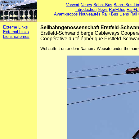
Vorwort
Neues
Bahn+Bus
Bahn+Bus Li
Introduction
News
Rail+Bus
Rail+B
Avant-propos
Nouveautés
Rail+Bus
Liens Rail
Externe Links
Seilbahngenossenschaft Erstfeld-Schwa
External Links
Erstfeld-Schwandiberge Cableways Coopera
Liens externes
Coopérative du téléphérique Erstfeld-Schwa
Webauftritt unter dem Namen / Website under the nam