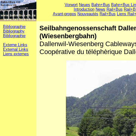
Vorwort
Neues
Bahn+Bus
Bahn+Bus Li
Introduction
News
Rail+Bus
Rail+B
Avant-propos
Nouveautés
Rail+Bus
Liens Rail
Bibliographie
Seilbahngenossenschaft Dalle
Bibliography
(Wiesenbergbahn)
Bibliographie
Dallenwil-Wiesenberg Cableway
Externe Links
External Links
Coopérative du téléphèrique Dal
Liens externes