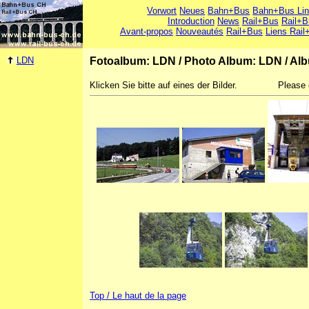
Vorwort
Neues
Bahn+Bus
Bahn+Bus Li
Introduction
News
Rail+Bus
Rail+B
Avant-propos
Nouveautés
Rail+Bus
Liens Rail
LDN
Fotoalbum: LDN
/
Photo Album: LDN
/
Alb
Klicken Sie bitte auf eines der Bilder.
Please 
Top / Le haut de la page