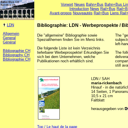
Vorwort
Neues
Bahn+Bus
Bahn+Bus Li
Introduction
News
Rail+Bus
Rail+B
Avant-propos
Nouveautés
Rail+Bus
Liens Rail
LDN
Bibliographie: LDN - Werbeprospekte
/
Bi
Allgemein
Die "allgemeine" Bibliographie sowie
The "ge
General
Spezialthemen finden Sie im Menü links.
subject
Général
left-han
Die folgende Liste ist kein Verzeichnis
Bibliographie CH
lieferbarer Werbeprospekte! Erkundigen Sie
The foll
Bibliography CH
sich bei dem Unternehmen, welche
deliver
Bibliographie CH
Publikationen noch erhältlich sind.
company
still ava
LDN / SAH
maria-rickenbach
Hinauf - in die natürl
14 Seiten, 1 Panoramak
10,5 x 21 cm
Faltblatt
herausgegeben von
Top / Le haut de la page