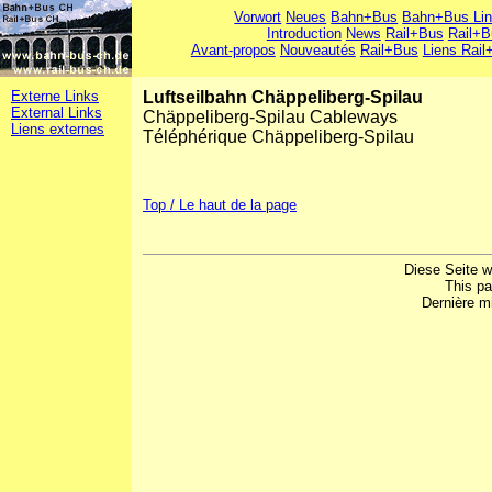
Vorwort
Neues
Bahn+Bus
Bahn+Bus Li
Introduction
News
Rail+Bus
Rail+B
Avant-propos
Nouveautés
Rail+Bus
Liens Rail
Externe Links
Luftseilbahn Chäppeliberg-Spilau
External Links
Chäppeliberg-Spilau Cableways
Liens externes
Téléphérique Chäppeliberg-Spilau
Top / Le haut de la page
Diese Seite w
This p
Dernière mi