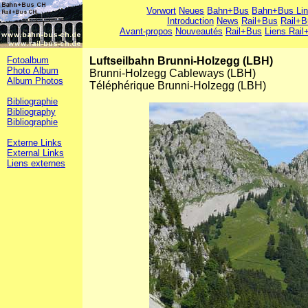
Vorwort
Neues
Bahn+Bus
Bahn+Bus Li
Introduction
News
Rail+Bus
Rail+B
Avant-propos
Nouveautés
Rail+Bus
Liens Rail
Fotoalbum
Luftseilbahn Brunni-Holzegg (LBH)
Photo Album
Brunni-Holzegg Cableways (LBH)
Album Photos
Téléphérique Brunni-Holzegg (LBH)
Bibliographie
Bibliography
Bibliographie
Externe Links
External Links
Liens externes