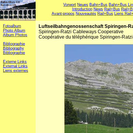
Vorwort
Neues
Bahn+Bus
Bahn+Bus Li
Introduction
News
Rail+Bus
Rail+B
Avant-propos
Nouveautés
Rail+Bus
Liens Rail
Fotoalbum
Luftseilbahngenossenschaft Spiringen-Ra
Photo Album
Spiringen-Ratzi Cableways Cooperative
Album Photos
Coopérative du téléphérique Spiringen-Ratzi
Bibliographie
Bibliography
Bibliographie
Externe Links
External Links
Liens externes