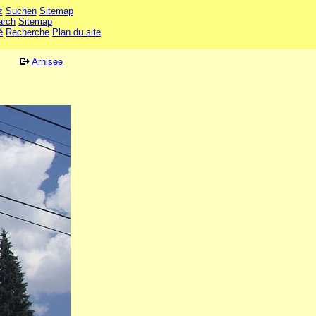
z
Suchen
Sitemap
arch
Sitemap
é
Recherche
Plan du site
Arnisee