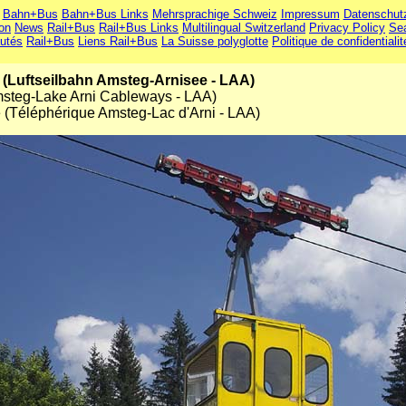
Bahn+Bus
Bahn+Bus Links
Mehrsprachige Schweiz
Impressum
Datenschut
ion
News
Rail+Bus
Rail+Bus Links
Multilingual Switzerland
Privacy Policy
Se
utés
Rail+Bus
Liens Rail+Bus
La Suisse polyglotte
Politique de confidentialit
(Luftseilbahn Amsteg-Arnisee - LAA)
steg-Lake Arni Cableways - LAA)
 (Téléphérique Amsteg-Lac d'Arni - LAA)