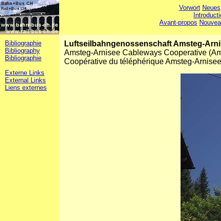
Vorwort
Neues
Introduct
Avant-propos
Nouvea
Bibliographie
Luftseilbahngenossenschaft Amsteg-Arni 
Bibliography
Amsteg-Arnisee Cableways Cooperative (Am
Bibliographie
Coopérative du téléphérique Amsteg-Arnisee
Externe Links
External Links
Liens externes