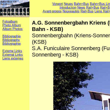
Vorwort
Neues
Bahn+Bus
Bahn+Bus Li
Introduction
News
Rail+Bus
Rail+B
Avant-propos
Nouveautés
Rail+Bus
Liens Rail
Fotoalbum
A.G. Sonnenbergbahn Kriens 
Photo Album
Bahn - KSB)
Album Photos
Sonnenbergbahn (Kriens-Sonnen
Bibliographie
Bibliography
(KSB)
Bibliographie
S.A. Funiculaire Sonnenberg (Fun
Externe Links
Sonnenberg - KSB)
External Links
Liens externes