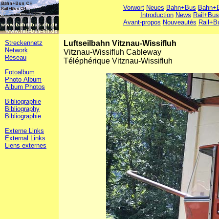
Vorwort
Neues
Bahn+Bus
Bahn+B
Introduction
News
Rail+Bus
Avant-propos
Nouveautés
Rail+B
Streckennetz
Luftseilbahn Vitznau-Wissifluh
Network
Vitznau-Wissifluh Cableway
Réseau
Téléphérique Vitznau-Wissifluh
Fotoalbum
Photo Album
Album Photos
Bibliographie
Bibliography
Bibliographie
Externe Links
External Links
Liens externes