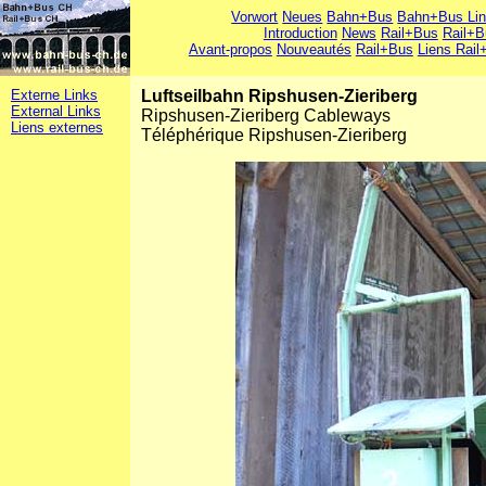
Vorwort
Neues
Bahn+Bus
Bahn+Bus Li
Introduction
News
Rail+Bus
Rail+B
Avant-propos
Nouveautés
Rail+Bus
Liens Rail
Externe Links
Luftseilbahn Ripshusen-Zieriberg
External Links
Ripshusen-Zieriberg Cableways
Liens externes
Téléphérique Ripshusen-Zieriberg