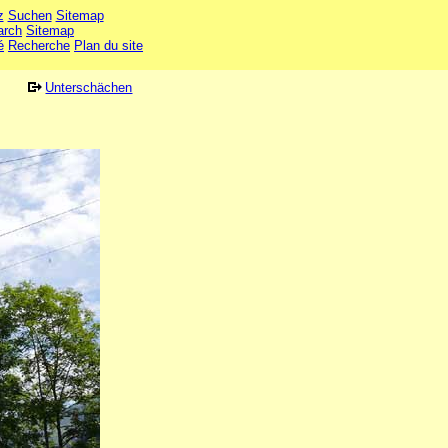
z
Suchen
Sitemap
arch
Sitemap
é
Recherche
Plan du site
Unterschächen