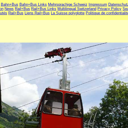
Bahn+Bus
Bahn+Bus Links
Mehrsprachige Schweiz
Impressum
Datenschut
ion
News
Rail+Bus
Rail+Bus Links
Multilingual Switzerland
Privacy Policy
Se
utés
Rail+Bus
Liens Rail+Bus
La Suisse polyglotte
Politique de confidentialit