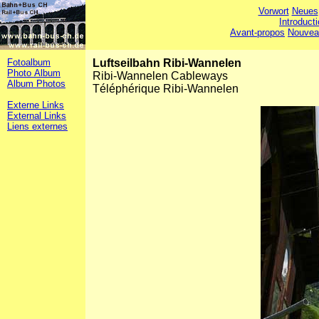
Vorwort
Neues
Introduct
Avant-propos
Nouvea
Fotoalbum
Luftseilbahn Ribi-Wannelen
Photo Album
Ribi-Wannelen Cableways
Album Photos
Téléphérique Ribi-Wannelen
Externe Links
External Links
Liens externes