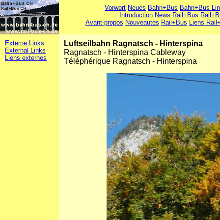
Vorwort
Neues
Bahn+Bus
Bahn+Bus Li
Introduction
News
Rail+Bus
Rail+B
Avant-propos
Nouveautés
Rail+Bus
Liens Rail
Externe Links
Luftseilbahn Ragnatsch - Hinterspina
External Links
Ragnatsch - Hinterspina Cableway
Liens externes
Téléphérique Ragnatsch - Hinterspina