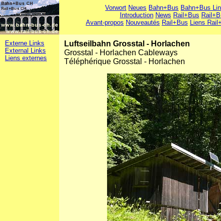
Vorwort
Neues
Bahn+Bus
Bahn+Bus Li
Introduction
News
Rail+Bus
Rail+B
Avant-propos
Nouveautés
Rail+Bus
Liens Rail
Externe Links
Luftseilbahn Grosstal - Horlachen
External Links
Grosstal - Horlachen Cableways
Liens externes
Téléphérique Grosstal - Horlachen