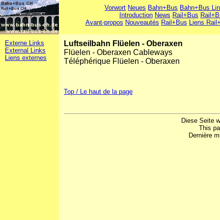
Vorwort
Neues
Bahn+Bus
Bahn+Bus Li
Introduction
News
Rail+Bus
Rail+B
Avant-propos
Nouveautés
Rail+Bus
Liens Rail
Externe Links
Luftseilbahn Flüelen - Oberaxen
External Links
Flüelen - Oberaxen Cableways
Liens externes
Téléphérique Flüelen - Oberaxen
Top / Le haut de la page
Diese Seite w
This p
Dernière mi