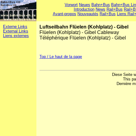
Vorwort
Neues
Bahn+Bus
Bahn+Bus Li
Introduction
News
Rail+Bus
Rail+B
Avant-propos
Nouveautés
Rail+Bus
Liens Rail
Externe Links
Luftseilbahn Flüelen (Kohlplatz) - Gibel
External Links
Flüelen (Kohlplatz) - Gibel Cableway
Liens externes
Téléphérique Flüelen (Kohlplatz) - Gibel
Top / Le haut de la page
Diese Seite w
This p
Dernière mi