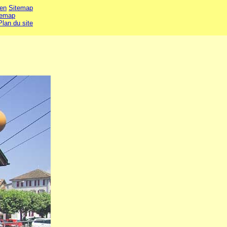
en
Sitemap
temap
Plan du site