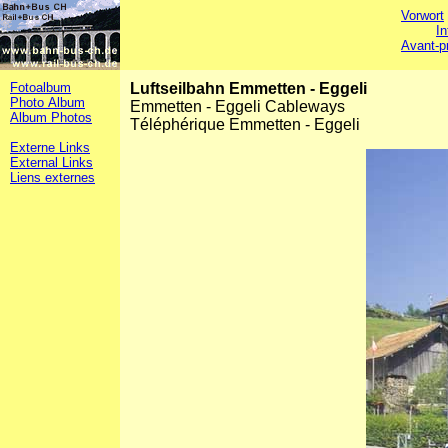
Vorwort
In
Avant-p
Fotoalbum
Luftseilbahn Emmetten - Eggeli
Photo Album
Emmetten - Eggeli Cableways
Album Photos
Téléphérique Emmetten - Eggeli
Externe Links
External Links
Liens externes