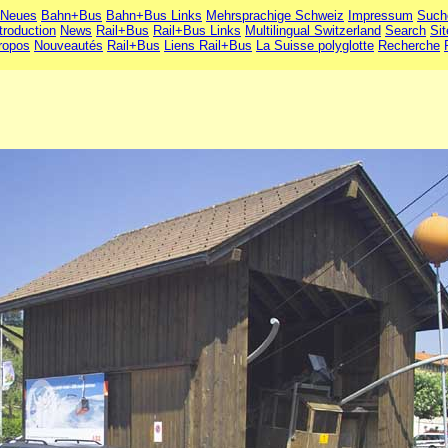
Neues
Bahn+Bus
Bahn+Bus Links
Mehrsprachige Schweiz
Impressum
Such
troduction
News
Rail+Bus
Rail+Bus Links
Multilingual Switzerland
Search
Si
ropos
Nouveautés
Rail+Bus
Liens Rail+Bus
La Suisse polyglotte
Recherche