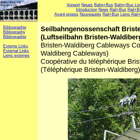
Vorwort
Neues
Bahn+Bus
Bahn+Bus Li
Introduction
News
Rail+Bus
Rail+B
Avant-propos
Nouveautés
Rail+Bus
Liens Rail
Bibliographie
Seilbahngenossenschaft Brist
Bibliography
(Luftseilbahn Bristen-Waldiber
Bibliographie
Bristen-Waldiberg Cableways Coo
Externe Links
External Links
Waldiberg Cableways)
Liens externes
Coopérative du téléphérique Bri
(Téléphérique Bristen-Waldiberg)