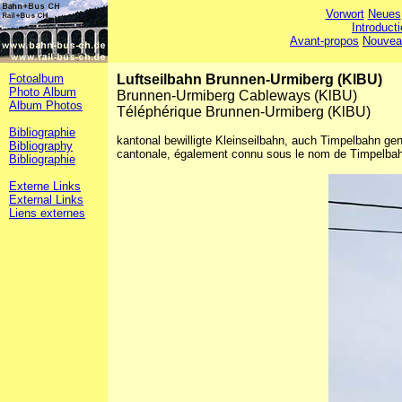
Vorwort
Neues
Introduct
Avant-propos
Nouvea
Fotoalbum
Luftseilbahn Brunnen-Urmiberg (KlBU)
Photo Album
Brunnen-Urmiberg Cableways (KlBU)
Album Photos
Téléphérique Brunnen-Urmiberg (KlBU)
Bibliographie
kantonal bewilligte Kleinseilbahn, auch Timpelbahn gena
Bibliography
cantonale, également connu sous le nom de Timpelba
Bibliographie
Externe Links
External Links
Liens externes