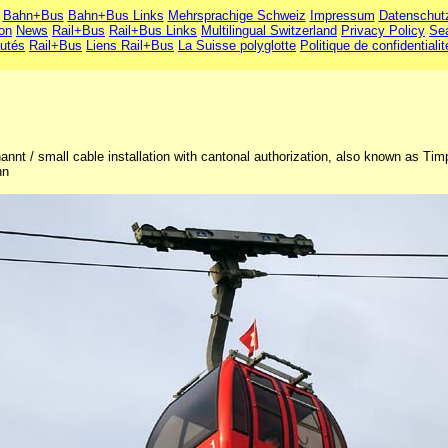
Bahn+Bus
Bahn+Bus Links
Mehrsprachige Schweiz
Impressum
Datenschut
ion
News
Rail+Bus
Rail+Bus Links
Multilingual Switzerland
Privacy Policy
Se
utés
Rail+Bus
Liens Rail+Bus
La Suisse polyglotte
Politique de confidentialit
nnt / small cable installation with cantonal authorization, also known as Timpe
hn