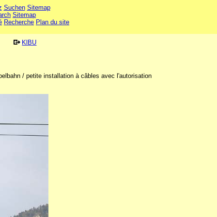
z
Suchen
Sitemap
arch
Sitemap
é
Recherche
Plan du site
KlBU
lbahn / petite installation à câbles avec l'autorisation