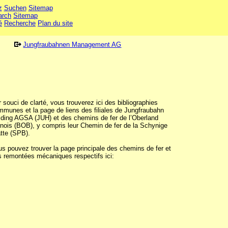
z
Suchen
Sitemap
arch
Sitemap
é
Recherche
Plan du site
Jungfraubahnen Management AG
 souci de clarté, vous trouverez ici des bibliographies
munes et la page de liens des filiales de Jungfraubahn
lding AGSA (JUH) et des chemins de fer de l’Oberland
nois (BOB), y compris leur Chemin de fer de la Schynige
tte (SPB).
s pouvez trouver la page principale des chemins de fer et
s remontées mécaniques respectifs ici: