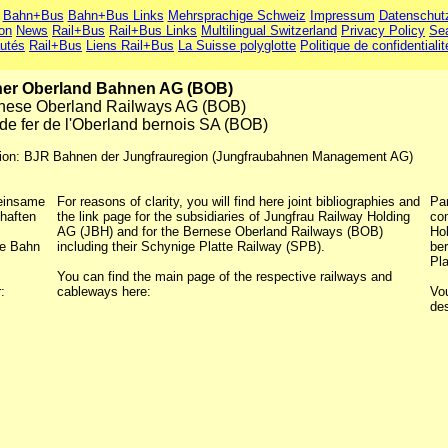
Bahn+Bus
Bahn+Bus Links
Mehrsprachige Schweiz
Impressum
Datenschut
ion
News
Rail+Bus
Rail+Bus Links
Multilingual Switzerland
Privacy Policy
Se
utés
Rail+Bus
Liens Rail+Bus
La Suisse polyglotte
Politique de confidentialit
ner Oberland Bahnen AG (BOB)
rnese Oberland Railways AG (BOB)
e fer de l'Oberland bernois SA (BOB)
tation: BJR Bahnen der Jungfrauregion (Jungfraubahnen Management AG)
meinsame
For reasons of clarity, you will find here joint bibliographies and
Par
chaften
the link page for the subsidiaries of Jungfrau Railway Holding
com
AG (JBH) and for the Bernese Oberland Railways (BOB)
Ho
te Bahn
including their Schynige Platte Railway (SPB).
ber
Pla
You can find the main page of the respective railways and
:
cableways here:
Vou
de