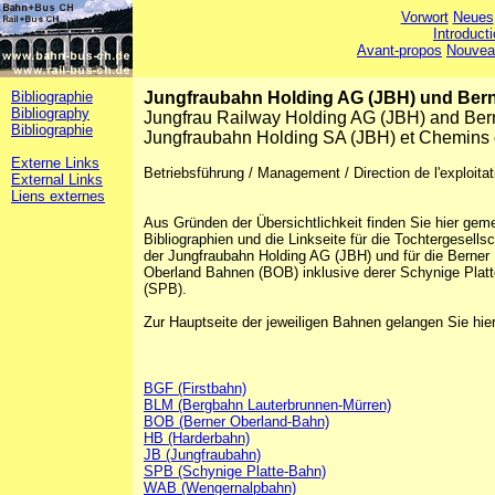
Vorwort
Neues
Introduct
Avant-propos
Nouvea
Bibliographie
Jungfraubahn Holding AG (JBH) und Ber
Bibliography
Jungfrau Railway Holding AG (JBH) and Be
Bibliographie
Jungfraubahn Holding SA (JBH) et Chemins d
Externe Links
Betriebsführung / Management / Direction de l'exploi
External Links
Liens externes
Aus Gründen der Übersichtlichkeit finden Sie hier ge
Bibliographien und die Linkseite für die Tochtergesells
der Jungfraubahn Holding AG (JBH) und für die Berner
Oberland Bahnen (BOB) inklusive derer Schynige Plat
(SPB).
Zur Hauptseite der jeweiligen Bahnen gelangen Sie hier
BGF (Firstbahn)
BLM (Bergbahn Lauterbrunnen-Mürren)
BOB (Berner Oberland-Bahn)
HB (Harderbahn)
JB (Jungfraubahn)
SPB (Schynige Platte-Bahn)
WAB (Wengernalpbahn)