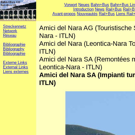
Vorwort
Neues
Bahn+Bus
Bahn+Bus Li
Introduction
News
Rail+Bus
Rail+B
Avant-propos
Nouveautés
Rail+Bus
Liens Rail
Streckennetz
Amici del Nara AG (Touristische
Network
Nara - ITLN)
Réseau
Amici del Nara (Leontica-Nara To
Bibliographie
Bibliography
ITLN)
Bibliographie
Amici del Nara SA (Remontées m
Externe Links
Leontica-Nara - ITLN)
External Links
Liens externes
Amici del Nara SA (Impianti tur
ITLN)