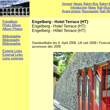
Vorwort
Neues
Bahn+Bus
Bahn+B
Introduction
News
Rail+Bus
Avant-propos
Nouveautés
Rail+B
Fotoalbum
Engelberg - Hotel Terrace (HT)
Photo Album
Engelberg - Hotel Terrace (HT)
Album Photos
Engelberg - Hôtel Terrace (HT)
Bibliographie
Bibliography
Standseilbahn bis 6. April 2008, Lift seit 2009 / Funicul
Bibliographie
ascenseur dès 2009
Externe Links
External Links
Liens externes