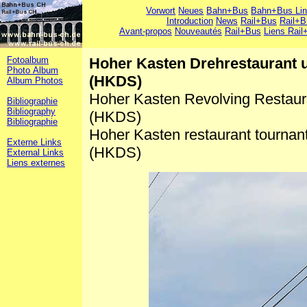
Vorwort
Neues
Bahn+Bus
Bahn+Bus Li
Introduction
News
Rail+Bus
Rail+B
Avant-propos
Nouveautés
Rail+Bus
Liens Rail
Fotoalbum
Hoher Kasten Drehrestaurant 
Photo Album
(HKDS)
Album Photos
Hoher Kasten Revolving Restau
Bibliographie
Bibliography
(HKDS)
Bibliographie
Hoher Kasten restaurant tournant
Externe Links
(HKDS)
External Links
Liens externes