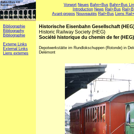
Vorwort
Neues
Bahn+Bus
Bahn+Bus Li
Introduction
News
Rail+Bus
Rail+B
Avant-propos
Nouveautés
Rail+Bus
Liens Rail
Bibliographie
Historische Eisenbahn Gesellschaft (HEG
Bibliography
Historic Railway Society (HEG)
Bibliographie
Société historique du chemin de fer (HEG)
Externe Links
Depotwerkstätte im Rundlokschuppen (Rotonde) in Del
External Links
Delémont
Liens externes