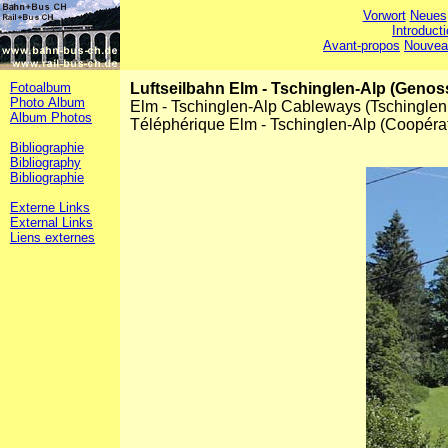
Vorwort
Neues
Introduct
Avant-propos
Nouvea
Fotoalbum
Luftseilbahn Elm - Tschinglen-Alp (Geno
Photo Album
Elm - Tschinglen-Alp Cableways (Tschingle
Album Photos
Téléphérique Elm - Tschinglen-Alp (Coopéra
Bibliographie
Bibliography
Bibliographie
Externe Links
External Links
Liens externes