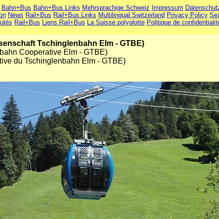
Bahn+Bus
Bahn+Bus Links
Mehrsprachige Schweiz
Impressum
Datenschut
ion
News
Rail+Bus
Rail+Bus Links
Multilingual Switzerland
Privacy Policy
Se
utés
Rail+Bus
Liens Rail+Bus
La Suisse polyglotte
Politique de confidentialit
ssenschaft Tschinglenbahn Elm - GTBE)
nbahn Cooperative Elm - GTBE)
tive du Tschinglenbahn Elm - GTBE)