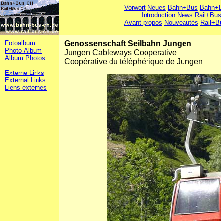
Vorwort
Neues
Bahn+Bus
Bahn+B
Introduction
News
Rail+Bus
Avant-propos
Nouveautés
Rail+B
Fotoalbum
Genossenschaft Seilbahn Jungen
Photo Album
Jungen Cableways Cooperative
Album Photos
Coopérative du téléphérique de Jungen
Externe Links
External Links
Liens externes