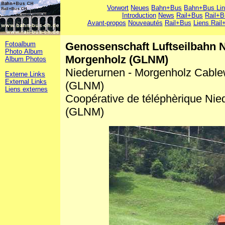
Vorwort
Neues
Bahn+Bus
Bahn+Bus Li
Introduction
News
Rail+Bus
Rail+B
Avant-propos
Nouveautés
Rail+Bus
Liens Rail
Fotoalbum
Genossenschaft Luftseilbahn N
Photo Album
Morgenholz (GLNM)
Album Photos
Niederurnen - Morgenholz Cabl
Externe Links
External Links
(GLNM)
Liens externes
Coopérative de téléphèrique Nie
(GLNM)