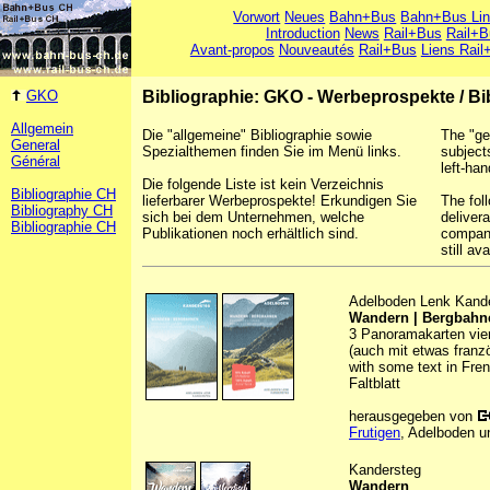
Vorwort
Neues
Bahn+Bus
Bahn+Bus Li
Introduction
News
Rail+Bus
Rail+B
Avant-propos
Nouveautés
Rail+Bus
Liens Rail
GKO
Bibliographie: GKO - Werbeprospekte
/
Bi
Allgemein
Die "allgemeine" Bibliographie sowie
The "ge
General
Spezialthemen finden Sie im Menü links.
subject
Général
left-han
Die folgende Liste ist kein Verzeichnis
Bibliographie CH
lieferbarer Werbeprospekte! Erkundigen Sie
The foll
Bibliography CH
sich bei dem Unternehmen, welche
deliver
Bibliographie CH
Publikationen noch erhältlich sind.
company
still ava
Adelboden Lenk Kand
Wandern | Bergbahne
3 Panoramakarten vierf
(auch mit etwas franz
with some text in Fre
Faltblatt
herausgegeben von
Frutigen
, Adelboden u
Kandersteg
Wandern