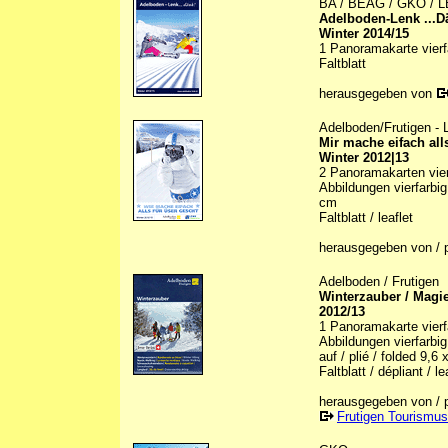
BA / BEAG / GKO / LB
Adelboden-Lenk ...D
Winter 2014/15
1 Panoramakarte vierfa
Faltblatt
herausgegeben von
Adelboden/Frutigen -
Mir mache eifach all
Winter 2012|13
2 Panoramakarten vierf
Abbildungen vierfarbig 
cm
Faltblatt / leaflet
herausgegeben von / 
Adelboden / Frutigen
Winterzauber / Magie
2012/13
1 Panoramakarte vierfa
Abbildungen vierfarbig 
auf / plié / folded 9,6
Faltblatt / dépliant / le
herausgegeben von / p
Frutigen Tourismus