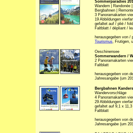
Sommerparadies 20
Wandern | Randonée |
Bergbahnen | Remonté
3 Panoramakarten vierf
19 Abbildungen vierfarb
gefaltet auf / plié / f
Faltblatt / dépliant / le
herausgegeben von / p
Tourismus
, Frutigen, 
Oeschinensee
Sommerwandern / Wi
2 Panoramakarten vierf
Faltblatt
herausgegeben von d
Jahresangabe (um 20
Bergbahnen Kanders
Wandervorschläge
4 Panoramakarten vierf
29 Abbildungen vierfarb
gefaltet auf 9,1 x 11,
Faltblatt
herausgegeben von den
Jahresangabe (um 20