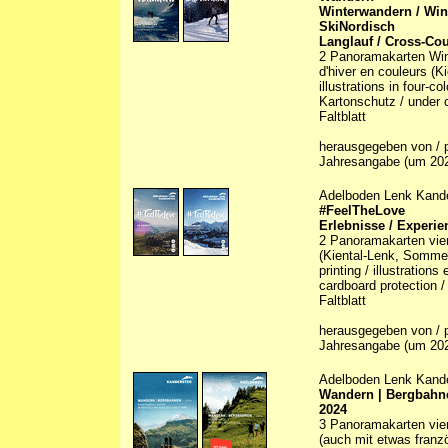
Winterwandern / Win
SkiNordisch
Langlauf / Cross-Cou
2 Panoramakarten Winte
d'hiver en couleurs (K
illustrations in four-c
Kartonschutz / under c
Faltblatt
herausgegeben von / p
Jahresangabe (um 20
Adelboden Lenk Kand
#FeelTheLove
Erlebnisse / Experie
2 Panoramakarten vier
(Kiental-Lenk, Sommer/
printing / illustration
cardboard protection /
Faltblatt
herausgegeben von / p
Jahresangabe (um 20
Adelboden Lenk Kand
Wandern | Bergbahne
2024
3 Panoramakarten vierf
(auch mit etwas franz