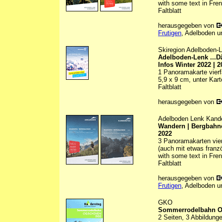
with some text in Fre
Faltblatt
herausgegeben von
Frutigen
, Adelboden u
Skiregion Adelboden-
Adelboden-Lenk ...D
Infos Winter 2022 | 2
1 Panoramakarte vierfa
5,9 x 9 cm, unter Kar
Faltblatt
herausgegeben von
Adelboden Lenk Kand
Wandern | Bergbahne
2022
3 Panoramakarten vierf
(auch mit etwas franz
with some text in Fre
Faltblatt
herausgegeben von
Frutigen
, Adelboden u
GKO
Sommerrodelbahn O
2 Seiten, 3 Abbildunge