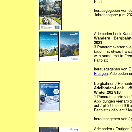
Blatt
herausgegeben von d
Jahresangabe (um 20
Adelboden Lenk Kand
Wandern | Bergbahne
2021
3 Panoramakarten vierf
(auch mit etwas franz
with some text in Fre
Faltblatt
herausgegeben von
Frutigen
, Adelboden u
Bergbahnen / Remonté
Adelboden-Lenk...
d
Winter 2017/18
1 Panoramakarte vierfa
Abbildungen vierfarbig 
auf / plié / folded 9,6
Faltblatt / dépliant / le
herausgegeben von / p
Adelboden / Frutigen 