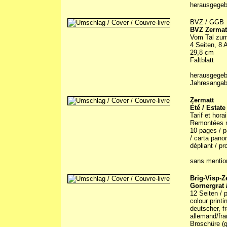
herausgege
BVZ / GGB
BVZ Zermat
Vom Tal zu
4 Seiten, 8 
29,8 cm
Faltblatt
herausgegeb
Jahresangab
Zermatt
Été / Estate
Tarif et horai
Remontées mé
10 pages / pa
/ carta pano
dépliant / p
sans mention
Brig-Visp-Z
Gornergrat 
12 Seiten / p
colour print
deutscher, f
allemand/fra
Broschüre (g