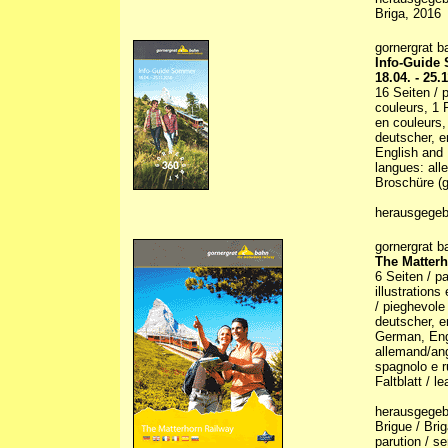
Briga, 2016
gornergrat b
Info-Guide
18.04. - 25.
16 Seiten / p
couleurs, 1 
en couleurs,
deutscher, e
English and 
langues: all
Broschüre (g
herausgegebe
gornergrat b
The Matterh
6 Seiten / pa
illustrations
/ pieghevole
deutscher, en
German, Engl
allemand/ang
spagnolo e 
Faltblatt / le
herausgegebe
Brigue / Bri
parution / s