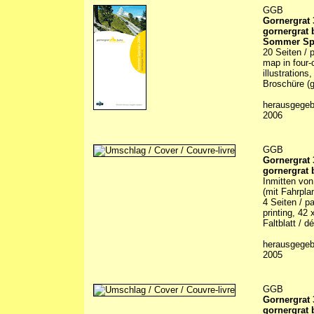
GGB
Gornergrat
gornergrat
Sommer Spe
20 Seiten / 
map in four-c
illustrations
Broschüre (g
herausgegebe
2006
GGB
Gornergrat
gornergrat
Inmitten von
(mit Fahrpla
4 Seiten / pa
printing, 42 
Faltblatt / dé
herausgegebe
2005
GGB
Gornergrat
gornergrat