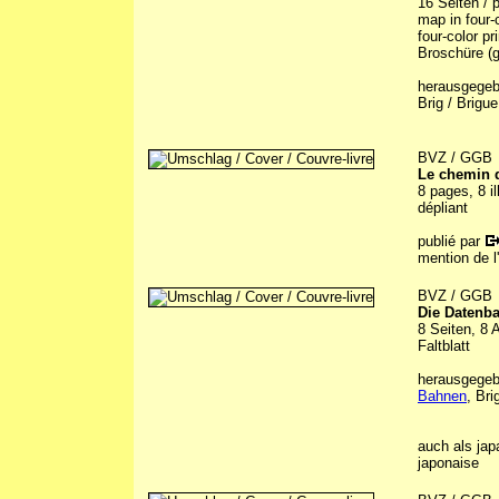
16 Seiten / 
map in four-c
four-color pr
Broschüre (g
herausgegebe
Brig / Brigu
BVZ / GGB
Le chemin de
8 pages, 8 i
dépliant
publié par
mention de l
BVZ / GGB
Die Datenb
8 Seiten, 8 
Faltblatt
herausgegeb
Bahnen
, Br
auch als jap
japonaise