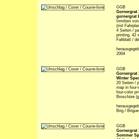
GGB
Gornergrat
gornergrat
Inmitten von
(mit Fahrpla
4 Seiten / pa
printing, 42 
Faltblatt / dé
herausgegebe
2004
GGB
Gornergrat
Winter Spec
20 Seiten / 
map in four-c
four-color pr
Broschüre (g
herausgegebe
Brig / Brigu
GGB
Gornergrat
Sommer Spe