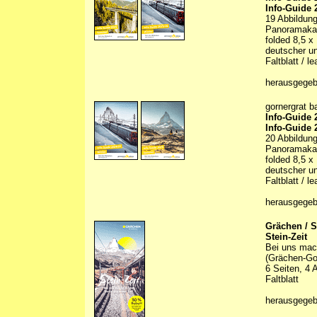
Info-Guide 
19 Abbildunge
Panoramakart
folded 8,5 x
deutscher un
Faltblatt / le
herausgegeb
gornergrat b
Info-Guide 
Info-Guide
20 Abbildunge
Panoramakart
folded 8,5 x
deutscher un
Faltblatt / le
herausgegeb
Grächen / S
Stein-Zeit
Bei uns mach
(Grächen-Gor
6 Seiten, 4 
Faltblatt
herausgege