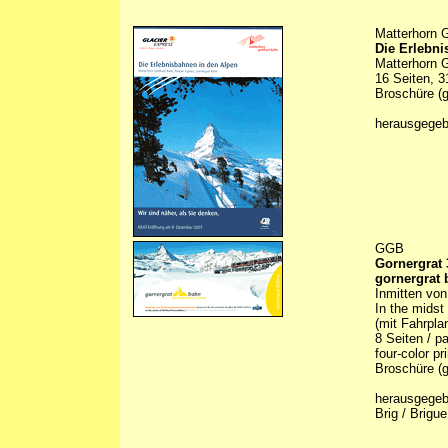
Matterhorn 
Die Erlebni
Matterhorn 
16 Seiten, 3
Broschüre (g
herausgegeb
GGB
Gornergrat
gornergrat
Inmitten von
In the midst
(mit Fahrplan
8 Seiten / pa
four-color pr
Broschüre (g
herausgegebe
Brig / Brigue