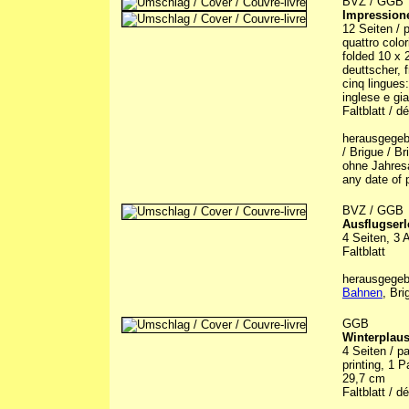
BVZ / GGB
Impression
12 Seiten / p
quattro color
folded 10 x
deuttscher, f
cinq lingues:
inglese e gi
Faltblatt / d
herausgegebe
/ Brigue / Br
ohne Jahresa
any date of 
BVZ / GGB
Ausflugserl
4 Seiten, 3 
Faltblatt
herausgegeb
Bahnen
, Br
GGB
Winterplausc
4 Seiten / pa
printing, 1 
29,7 cm
Faltblatt / dé