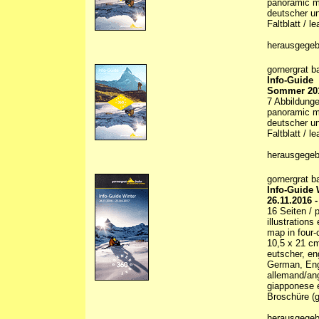
panoramic ma
deutscher un
Faltblatt / le
herausgegeb
gornergrat b
Info-Guide
Sommer 201
7 Abbildungen
panoramic ma
deutscher un
Faltblatt / le
herausgegeb
gornergrat b
Info-Guide 
26.11.2016 -
16 Seiten / p
illustrations
map in four-
10,5 x 21 c
eutscher, eng
German, Engl
allemand/angl
giapponese 
Broschüre (g
herausgegebe