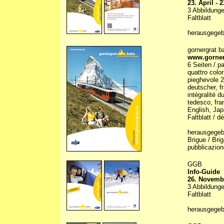
23. April -
3 Abbildunge
Faltblatt
herausgegeb
gornergrat b
www.gorner
6 Seiten / pa
quattro color
pieghevole 
deutscher, f
intégralité d
tedesco, fra
English, Ja
Faltblatt / d
herausgegebe
Brigue / Bri
pubblicazion
GGB
Info-Guide
26. Novembe
3 Abbildunge
Faltblatt
herausgegeb