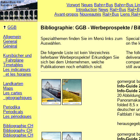
Vorwort
Neues
Bahn+Bus
Bahn+Bus Li
Introduction
News
Rail+Bus
Rail+B
Avant-propos
Nouveautés
Rail+Bus
Liens Rail
GGB
Bibliographie: GGB - Werbeprospekte
/
Bi
Allgemein
Spezialthemen finden Sie im Menü links zum
Special
General
Auswählen.
on the l
Général
Die folgende Liste ist kein Verzeichnis
The foll
Kursbücher und
lieferbarer Werbeprospekte! Erkundigen Sie
deliver
Fahrpläne
sich bei dem Unternehmen, welche
company
Timetables
Publikationen noch erhältlich sind.
still ava
Les indicateurs
et les horaires
gornergrat b
Landkarten
Info-Guide 
Maps
Info-Guide
Les cartes
20 Abbildunge
géographiques
Panoramakart
folded 8,5 x
Periodika
deutscher un
Periodicals
Faltblatt / le
Les périodiques
herausgegeb
Bibliographie CH
Bibliography CH
gornergrat b
Bibliographie CH
Info-Guide