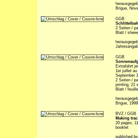
herausgegebe
Brigue, Nov
GGB
Schlittelba
2 Seiten / pa
Blatt / sheee
herausgegeb
Jahresangab
GGB
Sonnenaufga
Extrafahrt j
1er juillet 
September 
2 Seiten / pa
printing, 21
Blatt / feuill
herausgegebe
Brigue, 1999
BVZ / GGB
Making trac
20 pages, 11 
booklet
published b