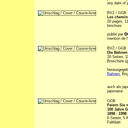
any date of 
BVZ / GGB
Les chemins
20 pages, 11
brochure
publié par
mention de l
BVZ / GGB
Die Bahnen
20 Seiten, 1
Broschüre (g
herausgegeb
Bahnen
, Br
auch als jap
japonaise
GGB
Feiern Sie m
100 Jahre G
1898 - 1998
6 Seiten, 5 
Faltblatt