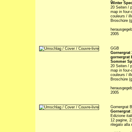
Winter Spec
20 Seiten / 
map in four-c
couleurs / il
Broschüre (g
herausgegebe
2005
GGB
Gornergrat
gornergrat
Sommer Spe
20 Seiten / 
map in four-c
couleurs / il
Broschüre (g
herausgegebe
2005
Gornergrat B
Gornergrat
Edizione ital
12 pagine, 2
rilegato alla 