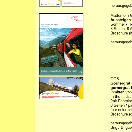
herausgegeb
Matterhorn 
Aussteigen 
Sommer / He
8 Seiten, 9 
Broschüre (
herausgegeb
GGB
Gornergrat
gornergrat
Inmitten von
In the midst
(mit Fahrpla
8 Seiten / pa
four-color pr
Broschüre (g
herausgegebe
Brig / Brigue