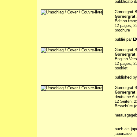
pubblicato d
Gornergrat B
Gornergrat
Édition fran
12 pages, 23
brochure
publié par
Gornergrat B
Gornergrat
English Vers
12 pages, 23
booklet
published b
Gornergrat B
Gornergrat
deutsche A
12 Seiten, 2
Broschüre (g
herausgegeb
auch als jap
japonaise