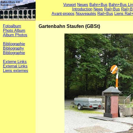
Vorwort
Neues
Bahn+Bus
Bahn+Bus Li
Introduction
News
Rail+Bus
Rail+B
Avant-propos
Nouveautés
Rail+Bus
Liens Rail
Fotoalbum
Gartenbahn Staufen (GBSt)
Photo Album
Album Photos
Bibliographie
Bibliography
Bibliographie
Externe Links
External Links
Liens externes