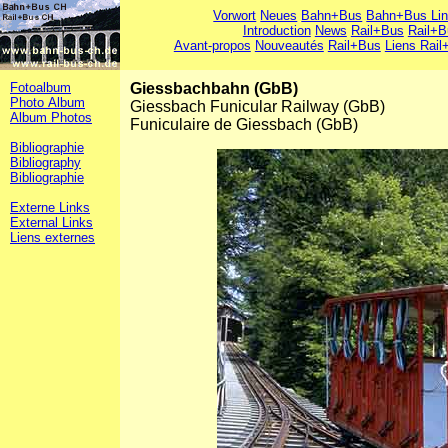
Vorwort
Neues
Bahn+Bus
Bahn+Bus Li
Introduction
News
Rail+Bus
Rail+B
Avant-propos
Nouveautés
Rail+Bus
Liens Rail
Fotoalbum
Giessbachbahn (GbB)
Photo Album
Giessbach Funicular Railway (GbB)
Album Photos
Funiculaire de Giessbach (GbB)
Bibliographie
Bibliography
Bibliographie
Externe Links
External Links
Liens externes