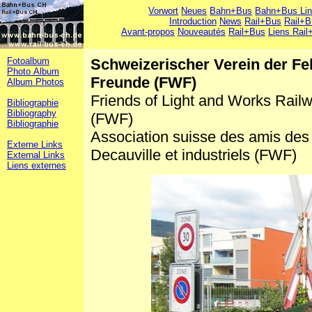
Vorwort
Neues
Bahn+Bus
Bahn+Bus Li
Introduction
News
Rail+Bus
Rail+B
Avant-propos
Nouveautés
Rail+Bus
Liens Rail
Fotoalbum
Schweizerischer Verein der Fe
Photo Album
Freunde (FWF)
Album Photos
Friends of Light and Works Rail
Bibliographie
Bibliography
(FWF)
Bibliographie
Association suisse des amis des
Externe Links
Decauville et industriels (FWF)
External Links
Liens externes