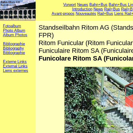
Vorwort
Neues
Bahn+Bus
Bahn+Bus Li
Introduction
News
Rail+Bus
Rail+B
Avant-propos
Nouveautés
Rail+Bus
Liens Rail
Fotoalbum
Standseilbahn Ritom AG (Standse
Photo Album
FPR)
Album Photos
Ritom Funicular (Ritom Funicula
Bibliographie
Bibliography
Funiculaire Ritom SA (Funiculair
Bibliographie
Funicolare Ritom SA (Funicolar
Externe Links
External Links
Liens externes