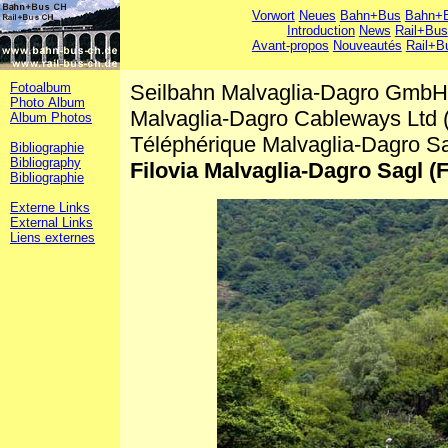
Vorwort
Neues
Bahn+Bus
Bahn+B
Introduction
News
Rail+Bus
Avant-propos
Nouveautés
Rail+B
Fotoalbum
Seilbahn Malvaglia-Dagro Gmb
Photo Album
Malvaglia-Dagro Cableways Ltd
Album Photos
Téléphérique Malvaglia-Dagro S
Bibliographie
Bibliography
Filovia Malvaglia-Dagro Sagl (
Bibliographie
Externe Links
External Links
Liens externes