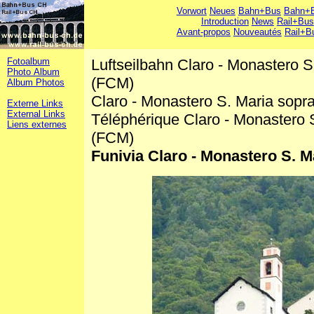
Vorwort
Neues
Bahn+Bus
Bahn+B
Introduction
News
Rail+Bus
Avant-propos
Nouveautés
Rail+B
Fotoalbum
Luftseilbahn Claro - Monastero S
Photo Album
(FCM)
Album Photos
Claro - Monastero S. Maria sop
Externe Links
External Links
Téléphérique Claro - Monastero 
Liens externes
(FCM)
Funivia Claro - Monastero S. M