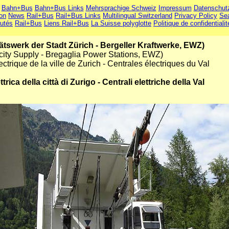
Bahn+Bus
Bahn+Bus Links
Mehrsprachige Schweiz
Impressum
Datenschut
ion
News
Rail+Bus
Rail+Bus Links
Multilingual Switzerland
Privacy Policy
Se
utés
Rail+Bus
Liens Rail+Bus
La Suisse polyglotte
Politique de confidentialit
itätswerk der Stadt Zürich - Bergeller Kraftwerke, EWZ)
city Supply - Bregaglia Power Stations, EWZ)
trique de la ville de Zurich - Centrales électriques du Val
rica della città di Zurigo - Centrali elettriche della Val