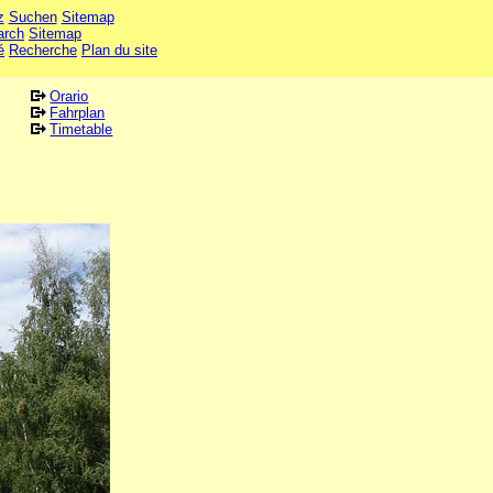
z
Suchen
Sitemap
arch
Sitemap
é
Recherche
Plan du site
Orario
Fahrplan
Timetable