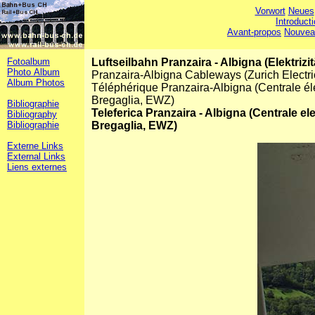
Vorwort
Neues
Introduct
Avant-propos
Nouvea
Fotoalbum
Luftseilbahn Pranzaira - Albigna (Elektriz
Photo Album
Pranzaira-Albigna Cableways (Zurich Electri
Album Photos
Téléphérique Pranzaira-Albigna (Centrale élec
Bregaglia, EWZ)
Bibliographie
Teleferica Pranzaira - Albigna (Centrale elett
Bibliography
Bibliographie
Bregaglia, EWZ)
Externe Links
External Links
Liens externes