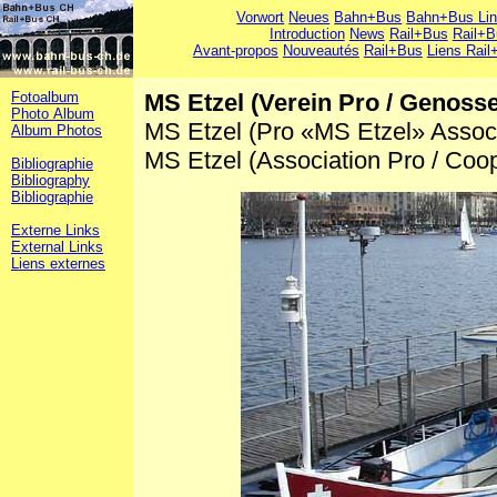
Vorwort
Neues
Bahn+Bus
Bahn+Bus Li
Introduction
News
Rail+Bus
Rail+B
Avant-propos
Nouveautés
Rail+Bus
Liens Rail
Fotoalbum
MS Etzel (Verein Pro / Genoss
Photo Album
MS Etzel (Pro «MS Etzel» Associ
Album Photos
MS Etzel (Association Pro / Coo
Bibliographie
Bibliography
Bibliographie
Externe Links
External Links
Liens externes